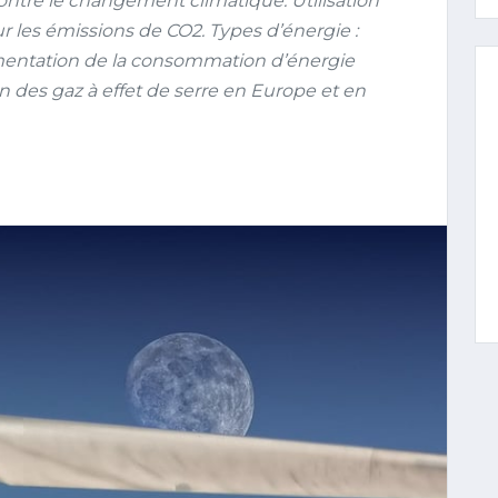
ntre le changement climatique. Utilisation
ur les émissions de CO2. Types d’énergie :
gmentation de la consommation d’énergie
n des gaz à effet de serre en Europe et en