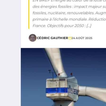
EN BREF Énergie au cœur de la lutte co
des énergies fossiles : impact majeur s
fossiles, nucléaire, renouvelables. Au
primaire à l’échelle mondiale. Réductio
France. Objectifs pour 2050 : […]
CÉDRIC GAUTHIER
24 AOÛT 2025