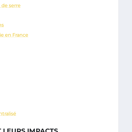
 de serre
ns
ie en France
tralisé
T LEURS IMPACTS