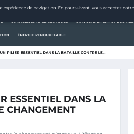
CATÉGORIE
CHANGEMENTS CLIMATIQUES
ENVIRONNEMENT E
e expérience de navigation. En poursuivant, vous acceptez notre
IE
CHANGEMENTS CLIMATIQUES
ENVIRONNEMENT ET ÉCO-RES
CTION
ÉNERGIE RENOUVELABLE
: UN PILIER ESSENTIEL DANS LA BATAILLE CONTRE LE…
IER ESSENTIEL DANS LA
LE CHANGEMENT