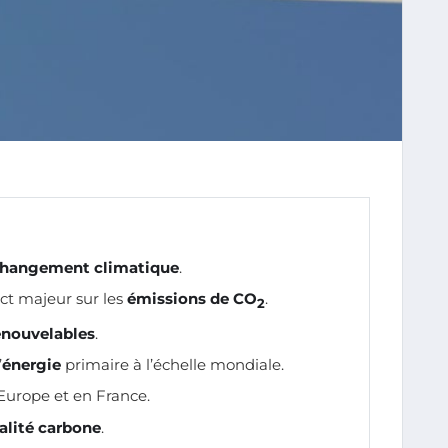
hangement climatique
.
ct majeur sur les
émissions de CO
.
2
enouvelables
.
’
énergie
primaire à l’échelle mondiale.
Europe et en France.
alité carbone
.