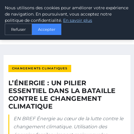
Nous utilisons des cookies pour améliorer votre expérience
MALTA CLIMATE
de navigation. En poursuivant, vous acceptez notre
politique de confidentialité.
En savoir plus
ACCUEIL
CHANGEMENTS CLIMATIQUES
Refuser
Accepter
L’ÉNERGIE : UN PILIER ESSENTIEL DANS LA BATAILLE CONTRE
LE…
CHANGEMENTS CLIMATIQUES
L’ÉNERGIE : UN PILIER
ESSENTIEL DANS LA BATAILLE
CONTRE LE CHANGEMENT
CLIMATIQUE
EN BREF Énergie au cœur de la lutte contre le
changement climatique. Utilisation des