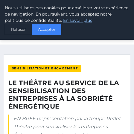
Nous utilisons des cookies pour améliorer votre expérience
MALTA CLIMATE
de navigation. En poursuivant, vous acceptez notre
politique de confidentialité.
En savoir plus
ACCUEIL
SENSIBILISATION ET ENGAGEMENT
Refuser
Accepter
LE THÉÂTRE AU SERVICE DE LA SENSIBILISATION DES
ENTREPRISES…
SENSIBILISATION ET ENGAGEMENT
LE THÉÂTRE AU SERVICE DE LA
SENSIBILISATION DES
ENTREPRISES À LA SOBRIÉTÉ
ÉNERGÉTIQUE
EN BREF Représentation par la troupe Reflet
Théâtre pour sensibiliser les entreprises.