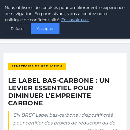
Nous utilisons des cookies pour améliorer votre expérience
MALTA CLIMATE
de navigation. En poursuivant, vous acceptez notre
politique de confidentialité.
En savoir plus
ACCUEIL
STRATÉGIES DE RÉDUCTION
Refuser
Accepter
LE LABEL BAS-CARBONE : UN LEVIER ESSENTIEL POUR
DIMINUER…
STRATÉGIES DE RÉDUCTION
LE LABEL BAS-CARBONE : UN
LEVIER ESSENTIEL POUR
DIMINUER L’EMPREINTE
CARBONE
EN BREF Label bas-carbone : dispositif créé
pour certifier des projets de réduction ou de