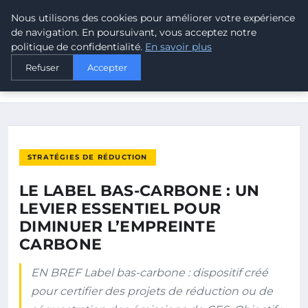
Nous utilisons des cookies pour améliorer votre expérience
MALTA CLIMATE
de navigation. En poursuivant, vous acceptez notre
politique de confidentialité.
En savoir plus
ACCUEIL
STRATÉGIES DE RÉDUCTION
Refuser
Accepter
LE LABEL BAS-CARBONE : UN LEVIER ESSENTIEL POUR
DIMINUER…
STRATÉGIES DE RÉDUCTION
LE LABEL BAS-CARBONE : UN
LEVIER ESSENTIEL POUR
DIMINUER L’EMPREINTE
CARBONE
EN BREF Label bas-carbone : dispositif créé
pour certifier des projets de réduction ou de