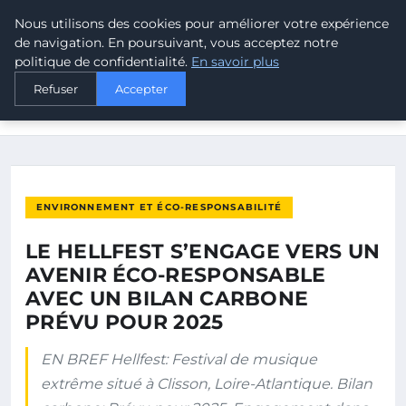
Nous utilisons des cookies pour améliorer votre expérience
MALTA CLIMATE
de navigation. En poursuivant, vous acceptez notre
politique de confidentialité.
En savoir plus
ACCUEIL
ENVIRONNEMENT ET ÉCO-RESPONSABILITÉ
Refuser
Accepter
LE HELLFEST S’ENGAGE VERS UN AVENIR ÉCO-RESPONSABLE
AVEC UN…
ENVIRONNEMENT ET ÉCO-RESPONSABILITÉ
LE HELLFEST S’ENGAGE VERS UN
AVENIR ÉCO-RESPONSABLE
AVEC UN BILAN CARBONE
PRÉVU POUR 2025
EN BREF Hellfest: Festival de musique
extrême situé à Clisson, Loire-Atlantique. Bilan