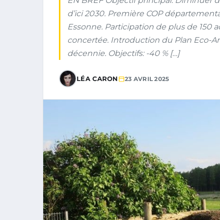
EN BREF Objectif principal: Diminuer de
d’ici 2030. Première COP départementale
Essonne. Participation de plus de 150 
concertée. Introduction du Plan Eco-Am
décennie. Objectifs: -40 % […]
LÉA CARON
23 AVRIL 2025