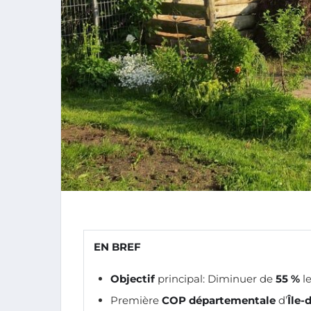
EN BREF
Objectif
principal: Diminuer de
55 %
l
Première
COP départementale
d’
Île-