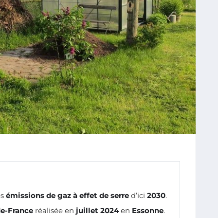
es
émissions de gaz à effet de serre
d’ici
2030
.
de-France
réalisée en
juillet 2024
en
Essonne
.