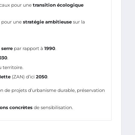
caux pour une
transition écologique
pour une
stratégie ambitieuse
sur la
 serre
par rapport à
1990
.
030
.
territoire.
Nette
(ZAN) d’ici
2050
.
ion de projets d’urbanisme durable, préservation
ions concrètes
de sensibilisation.