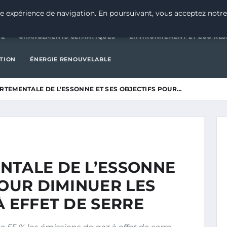
CATÉGORIE
CHANGEMENTS CLIMATIQUES
ENVIRONNEMENT E
e expérience de navigation. En poursuivant, vous acceptez notre
IE
CHANGEMENTS CLIMATIQUES
ENVIRONNEMENT ET ÉCO-RES
CTION
ÉNERGIE RENOUVELABLE
RTEMENTALE DE L’ESSONNE ET SES OBJECTIFS POUR…
NTALE DE L’ESSONNE
POUR DIMINUER LES
À EFFET DE SERRE