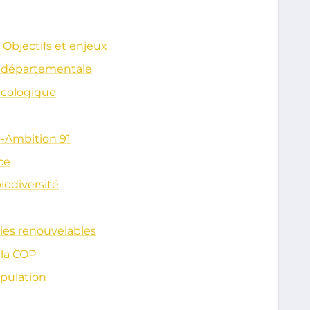
Objectifs et enjeux
OP départementale
 écologique
o-Ambition 91
ce
odiversité
es renouvelables
 la COP
opulation