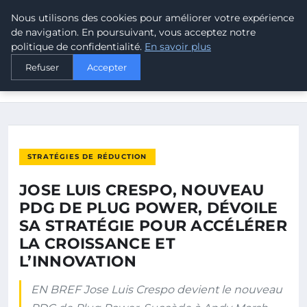
Nous utilisons des cookies pour améliorer votre expérience
MALTA CLIMATE
de navigation. En poursuivant, vous acceptez notre
politique de confidentialité.
En savoir plus
ACCUEIL
STRATÉGIES DE RÉDUCTION
Refuser
Accepter
JOSE LUIS CRESPO, NOUVEAU PDG DE PLUG POWER, DÉVOILE
SA…
STRATÉGIES DE RÉDUCTION
JOSE LUIS CRESPO, NOUVEAU
PDG DE PLUG POWER, DÉVOILE
SA STRATÉGIE POUR ACCÉLÉRER
LA CROISSANCE ET
L’INNOVATION
EN BREF Jose Luis Crespo devient le nouveau