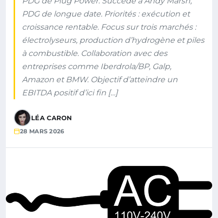
PDG de Plug Power. Succède à Andy Marsh,
PDG de longue date. Priorités : exécution et
croissance rentable. Focus sur trois marchés :
électrolyseurs, production d’hydrogène et piles
à combustible. Collaboration avec des
entreprises comme Iberdrola/BP, Galp,
Amazon et BMW. Objectif d’atteindre un
EBITDA positif d’ici fin […]
LÉA CARON
28 MARS 2026