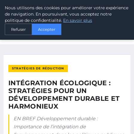
Nous utilisons des cookies pour améliorer votre expérience
MALTA CLIMATE
de navigation. En poursuivant, vous acceptez notre
politique de confidentialité.
En savoir plus
ACCUEIL
STRATÉGIES DE RÉDUCTION
Refuser
Accepter
INTÉGRATION ÉCOLOGIQUE : STRATÉGIES POUR UN
DÉVELOPPEMENT…
STRATÉGIES DE RÉDUCTION
INTÉGRATION ÉCOLOGIQUE :
STRATÉGIES POUR UN
DÉVELOPPEMENT DURABLE ET
HARMONIEUX
EN BREF Développement durable :
Importance de l’intégration de