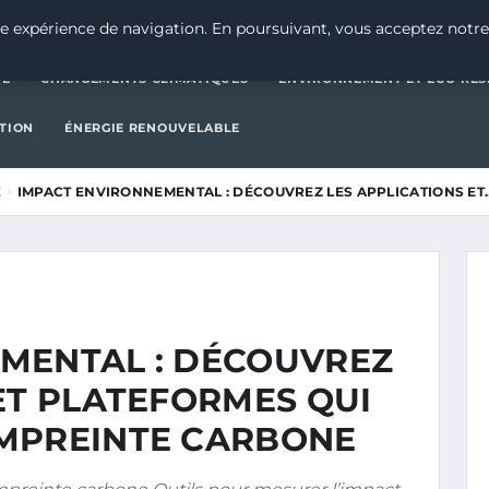
CATÉGORIE
CHANGEMENTS CLIMATIQUES
ENVIRONNEMENT E
e expérience de navigation. En poursuivant, vous acceptez notre
IE
CHANGEMENTS CLIMATIQUES
ENVIRONNEMENT ET ÉCO-RES
CTION
ÉNERGIE RENOUVELABLE
É
IMPACT ENVIRONNEMENTAL : DÉCOUVREZ LES APPLICATIONS ET
MENTAL : DÉCOUVREZ
ET PLATEFORMES QUI
MPREINTE CARBONE