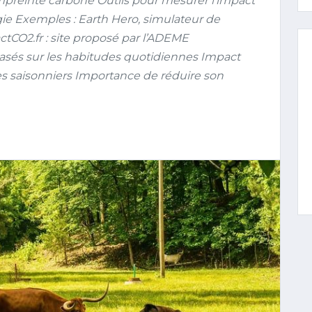
mpreinte carbone Outils pour mesurer l’impact
ie Exemples : Earth Hero, simulateur de
tCO2.fr : site proposé par l’ADEME
asés sur les habitudes quotidiennes Impact
s saisonniers Importance de réduire son