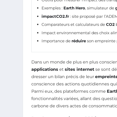
Exemples :
Earth Hero
, simulateur de
impactCO2.fr
: site proposé par l’ADE
Comparateurs et calculateurs de
CO2
b
Impact environnemental des choix alim
Importance de
réduire
son empreinte p
Dans un monde de plus en plus conscie
applications
et
sites internet
se sont dé
dresser un bilan précis de leur
empreint
conscience des actions quotidiennes qu
Parmi eux, des plateformes comme
Eart
fonctionnalités variées, allant des questi
carbone de divers actes de consommation