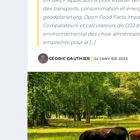
EN BREF Applications pour évaluer l’e
des transports, consommation et énerg
goodplanet.org, Open Food Facts impac
Comparateurs et calculateurs de CO2 b
environnemental des choix alimentaire
empreinte pour la […]
CÉDRIC GAUTHIER
14 JANVIER 2025