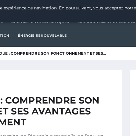
CATÉGORIE
CHANGEMENTS CLIMATIQUES
ENVIRONNEMENT E
e expérience de navigation. En poursuivant, vous acceptez notre
IE
CHANGEMENTS CLIMATIQUES
ENVIRONNEMENT ET ÉCO-RES
CTION
ÉNERGIE RENOUVELABLE
QUE : COMPRENDRE SON FONCTIONNEMENT ET SES…
: COMPRENDRE SON
T SES AVANTAGES
EMENT