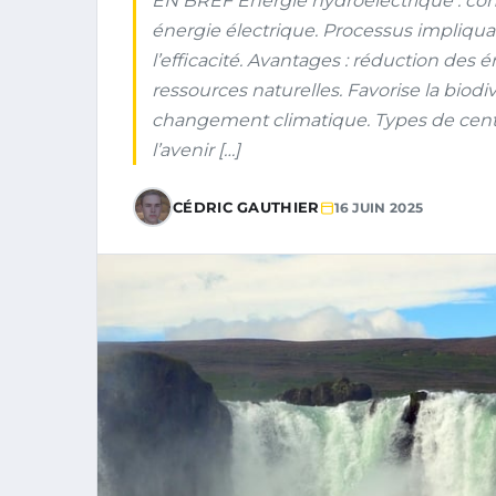
EN BREF Énergie hydroélectrique : conv
énergie électrique. Processus impliqu
l’efficacité. Avantages : réduction des
ressources naturelles. Favorise la biodiv
changement climatique. Types de centr
l’avenir […]
CÉDRIC GAUTHIER
16 JUIN 2025