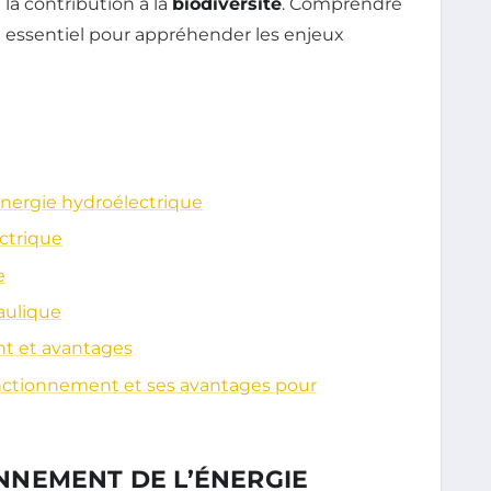
 la contribution à la
biodiversité
. Comprendre
 essentiel pour appréhender les enjeux
nergie hydroélectrique
ctrique
e
aulique
nt et avantages
onctionnement et ses avantages pour
NEMENT DE L’ÉNERGIE