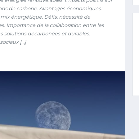
s énergies renouvelables. Impacts positifs sur
ions de carbone. Avantages économiques:
u mix énergétique. Défis: nécessité de
es. Importance de la collaboration entre les
es solutions décarbonées et durables.
sociaux […]