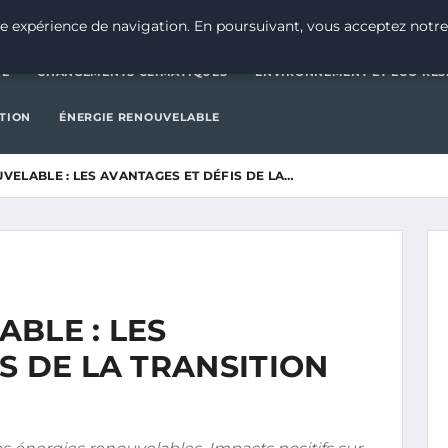
CATÉGORIE
CHANGEMENTS CLIMATIQUES
ENVIRONNEMENT E
e expérience de navigation. En poursuivant, vous acceptez notre
IE
CHANGEMENTS CLIMATIQUES
ENVIRONNEMENT ET ÉCO-RES
CTION
ÉNERGIE RENOUVELABLE
VELABLE : LES AVANTAGES ET DÉFIS DE LA…
BLE : LES
S DE LA TRANSITION