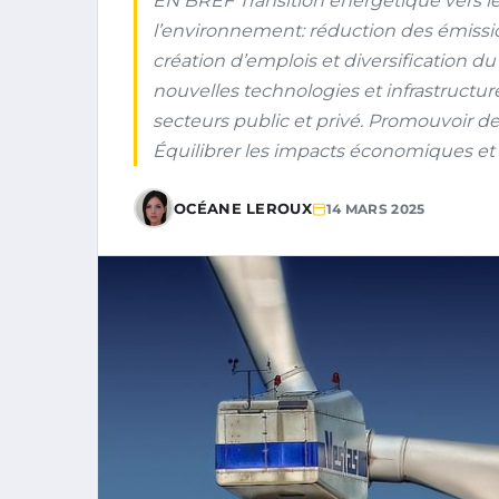
EN BREF Transition énergétique vers le
l’environnement: réduction des émiss
création d’emplois et diversification d
nouvelles technologies et infrastructur
secteurs public et privé. Promouvoir d
Équilibrer les impacts économiques et 
OCÉANE LEROUX
14 MARS 2025