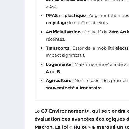
2050.
PFAS
et
plastique
: Augmentation des 
recyclage
loin d’être atteints.
Artificialisation
: Objectif de
Zéro Arti
récentes.
Transports
: Essor de la mobilité
élect
impact significatif.
Logements
: MaPrimeRénov’ a aidé 2,8
A
ou
B
.
Agriculture
: Non-respect des promess
souveraineté alimentaire
.
Le
G7 Environnement>, qui se tiendra en
évaluation des avancées écologiques de
Macron
. La
loi « Hulot »
a marqué un tou