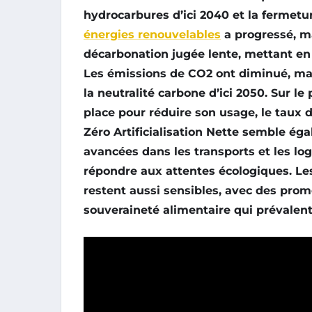
hydrocarbures
d’ici 2040 et la fermet
énergies renouvelables
a progressé, ma
décarbonation
jugée lente, mettant en 
Les émissions de
CO2
ont diminué, ma
la
neutralité carbone
d’ici 2050. Sur le
place pour réduire son usage, le taux 
Zéro Artificialisation Nette
semble égal
avancées dans les
transports
et les
lo
répondre aux attentes écologiques. Le
restent aussi sensibles, avec des prom
souveraineté alimentaire
qui prévalent