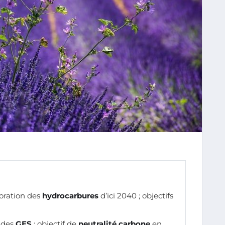
loration des
hydrocarbures
d’ici 2040 ; objectifs
 des
GES
; objectif de
neutralité carbone
en