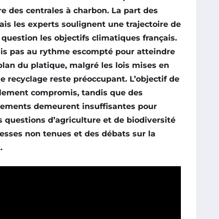
ure des
centrales à charbon
. La part des
is les experts soulignent une trajectoire de
question les objectifs climatiques français.
is pas au rythme escompté pour atteindre
 plan du
platique
, malgré les lois mises en
de
recyclage
reste préoccupant. L’objectif de
ement compromis, tandis que des
gements
demeurent insuffisantes pour
s questions d’
agriculture
et de
biodiversité
esses non tenues et des débats sur la
.