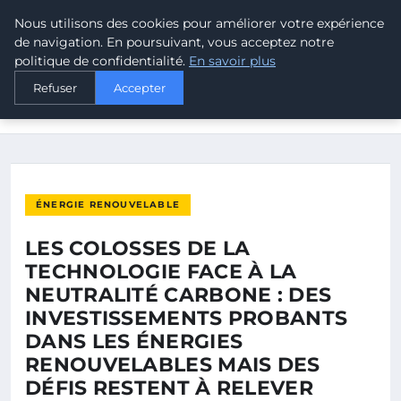
Nous utilisons des cookies pour améliorer votre expérience
MALTA CLIMATE
de navigation. En poursuivant, vous acceptez notre
politique de confidentialité.
En savoir plus
ACCUEIL
ÉNERGIE RENOUVELABLE
Refuser
Accepter
LES COLOSSES DE LA TECHNOLOGIE FACE À LA NEUTRALITÉ
CARBONE…
ÉNERGIE RENOUVELABLE
LES COLOSSES DE LA
TECHNOLOGIE FACE À LA
NEUTRALITÉ CARBONE : DES
INVESTISSEMENTS PROBANTS
DANS LES ÉNERGIES
RENOUVELABLES MAIS DES
DÉFIS RESTENT À RELEVER