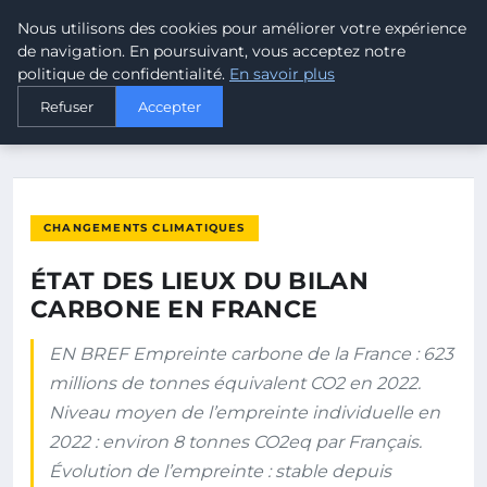
Nous utilisons des cookies pour améliorer votre expérience
MALTA CLIMATE
de navigation. En poursuivant, vous acceptez notre
politique de confidentialité.
En savoir plus
ACCUEIL
CHANGEMENTS CLIMATIQUES
Refuser
Accepter
ÉTAT DES LIEUX DU BILAN CARBONE EN FRANCE
CHANGEMENTS CLIMATIQUES
ÉTAT DES LIEUX DU BILAN
CARBONE EN FRANCE
EN BREF Empreinte carbone de la France : 623
millions de tonnes équivalent CO2 en 2022.
Niveau moyen de l’empreinte individuelle en
2022 : environ 8 tonnes CO2eq par Français.
Évolution de l’empreinte : stable depuis