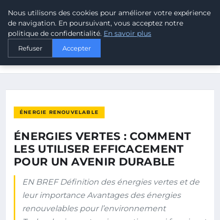
Nous utilisons des cookies pour améliorer votre expérience
MALTA CLIMATE
de navigation. En poursuivant, vous acceptez notre
politique de confidentialité.
En savoir plus
ACCUEIL
ÉNERGIE RENOUVELABLE
Refuser
Accepter
ÉNERGIES VERTES : COMMENT LES UTILISER EFFICACEMENT
POUR UN…
ÉNERGIE RENOUVELABLE
ÉNERGIES VERTES : COMMENT
LES UTILISER EFFICACEMENT
POUR UN AVENIR DURABLE
EN BREF Définition des énergies vertes et de
leur importance Avantages des énergies
renouvelables pour l’environnement