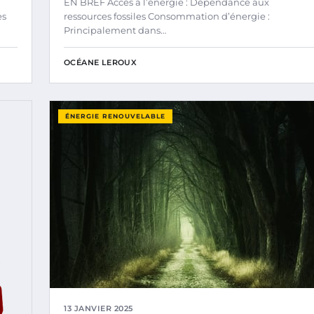
EN BREF Accès à l’énergie : Dépendance aux
es
ressources fossiles Consommation d’énergie :
Principalement dans…
OCÉANE LEROUX
ÉNERGIE RENOUVELABLE
13 JANVIER 2025