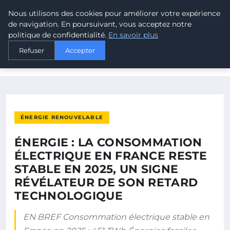
Nous utilisons des cookies pour améliorer votre expérience
MALTA CLIMATE
de navigation. En poursuivant, vous acceptez notre
politique de confidentialité.
En savoir plus
ACCUEIL
ÉNERGIE RENOUVELABLE
Refuser
Accepter
ÉNERGIE : LA CONSOMMATION ÉLECTRIQUE EN FRANCE RESTE
STABLE…
ÉNERGIE RENOUVELABLE
ÉNERGIE : LA CONSOMMATION
ÉLECTRIQUE EN FRANCE RESTE
STABLE EN 2025, UN SIGNE
RÉVÉLATEUR DE SON RETARD
TECHNOLOGIQUE
EN BREF Consommation électrique stable en