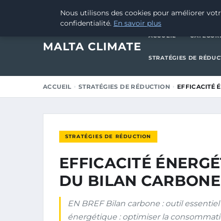
1 MARS 2025
Nous utilisons des cookies pour améliorer votr
confidentialité.
En savoir plus
ACCUEIL
CATÉGOR
MALTA CLIMATE
STRATÉGIES DE RÉDU
ACCUEIL
STRATÉGIES DE RÉDUCTION
EFFICACITÉ 
STRATÉGIES DE RÉDUCTION
EFFICACITÉ ÉNERG
DU BILAN CARBONE
EN BREF Bilan carbone : outil essentiel
énergétique : optimiser la consommati