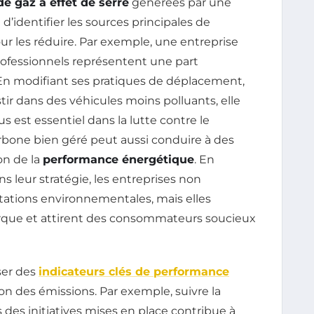
e gaz à effet de serre
générées par une
d’identifier les sources principales de
ur les réduire. Par exemple, une entreprise
ofessionnels représentent une part
 En modifiant ses pratiques de déplacement,
ir dans des véhicules moins polluants, elle
 est essentiel dans la lutte contre le
carbone bien géré peut aussi conduire à des
on de la
performance énergétique
. En
s leur stratégie, les entreprises non
tions environnementales, mais elles
rque et attirent des consommateurs soucieux
ser des
indicateurs clés de performance
on des émissions. Par exemple, suivre la
s des initiatives mises en place contribue à