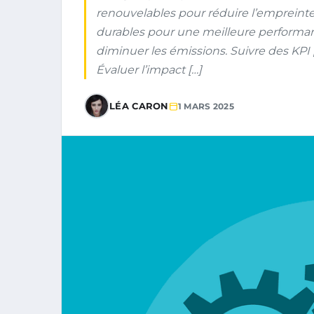
renouvelables pour réduire l’empreint
durables pour une meilleure performanc
diminuer les émissions. Suivre des KP
Évaluer l’impact […]
LÉA CARON
1 MARS 2025