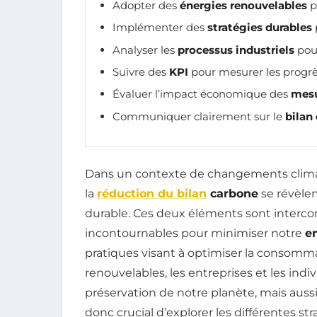
Adopter des
énergies renouvelables
p
Implémenter des
stratégies durables
Analyser les
processus industriels
pour
Suivre des
KPI
pour mesurer les progr
Évaluer l’impact économique des
mesu
Communiquer clairement sur le
bilan
Dans un contexte de changements climat
la
réduction du bilan
carbone
se révèlen
durable. Ces deux éléments sont intercon
incontournables pour minimiser notre
e
pratiques visant à optimiser la consomma
renouvelables, les entreprises et les in
préservation de notre planète, mais aussi 
donc crucial d’explorer les différentes s