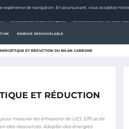
CATÉGORIE
CHANGEMENTS CLIMATIQUES
ENVIRONNEMENT E
e expérience de navigation. En poursuivant, vous acceptez notre
IE
CHANGEMENTS CLIMATIQUES
ENVIRONNEMENT ET ÉCO-RES
CTION
ÉNERGIE RENOUVELABLE
ÉNERGÉTIQUE ET RÉDUCTION DU BILAN CARBONE
ÉTIQUE ET RÉDUCTION
 pour mesurer les émissions de GES. Efficacité
on des ressources. Adopter des énergies