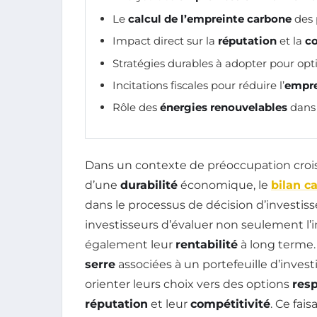
Le
calcul de l’empreinte carbone
des p
Impact direct sur la
réputation
et la
co
Stratégies durables à adopter pour opt
Incitations fiscales pour réduire l’
empre
Rôle des
énergies renouvelables
dans 
Dans un contexte de préoccupation croi
d’une
durabilité
économique, le
bilan c
dans le processus de décision d’investi
investisseurs d’évaluer non seulement l’
également leur
rentabilité
à long terme.
serre
associées à un portefeuille d’inves
orienter leurs choix vers des options
res
réputation
et leur
compétitivité
. Ce fai