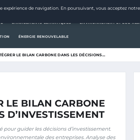
CATÉGORIE
CHANGEMENTS CLIMATIQUES
ENVIRONNEMENT E
e expérience de navigation. En poursuivant, vous acceptez notre
IE
CHANGEMENTS CLIMATIQUES
ENVIRONNEMENT ET ÉCO-RES
CTION
ÉNERGIE RENOUVELABLE
ÉGRER LE BILAN CARBONE DANS LES DÉCISIONS…
 LE BILAN CARBONE
S D’INVESTISSEMENT
 pour guider les décisions d’investissement.
 environnementale des entreprises. Analyse des