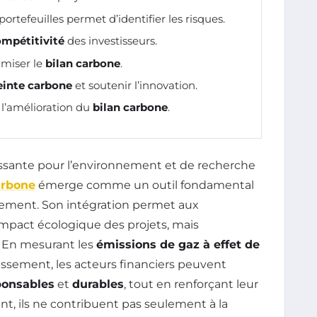
ortefeuilles permet d’identifier les risques.
mpétitivité
des investisseurs.
imiser le
bilan carbone
.
inte carbone
et soutenir l’innovation.
l’amélioration du
bilan carbone
.
ssante pour l’environnement et de recherche
arbone
émerge comme un outil fondamental
ssement. Son intégration permet aux
impact écologique des projets, mais
 En mesurant les
émissions de gaz à effet de
tissement, les acteurs financiers peuvent
ponsables
et
durables
, tout en renforçant leur
sant, ils ne contribuent pas seulement à la