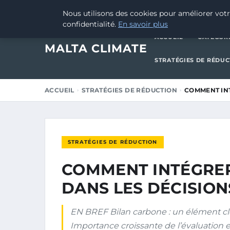
6 MARS 2025
Nous utilisons des cookies pour améliorer votr
confidentialité.
En savoir plus
ACCUEIL
CATÉGOR
MALTA CLIMATE
STRATÉGIES DE RÉDU
ACCUEIL
STRATÉGIES DE RÉDUCTION
COMMENT INT
STRATÉGIES DE RÉDUCTION
COMMENT INTÉGRER
DANS LES DÉCISION
EN BREF Bilan carbone : un élément clé
Importance croissante de l’évaluation