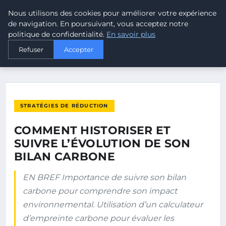
Nous utilisons des cookies pour améliorer votre expérience
MALTA CLIMATE
de navigation. En poursuivant, vous acceptez notre
politique de confidentialité.
En savoir plus
ACCUEIL
STRATÉGIES DE RÉDUCTION
Refuser
Accepter
COMMENT HISTORISER ET SUIVRE L’ÉVOLUTION DE SON BILAN…
STRATÉGIES DE RÉDUCTION
COMMENT HISTORISER ET
SUIVRE L’ÉVOLUTION DE SON
BILAN CARBONE
EN BREF Importance de suivre son bilan
carbone pour comprendre son impact
environnemental. Utilisation d’un calculateur
d’empreinte carbone pour évaluer les