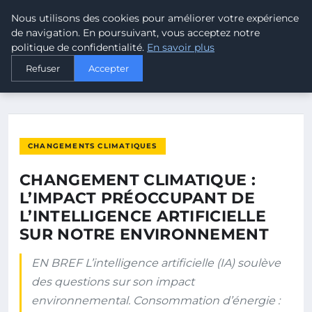
Nous utilisons des cookies pour améliorer votre expérience
MALTA CLIMATE
de navigation. En poursuivant, vous acceptez notre
politique de confidentialité.
En savoir plus
ACCUEIL
CHANGEMENTS CLIMATIQUES
Refuser
Accepter
CHANGEMENT CLIMATIQUE : L’IMPACT PRÉOCCUPANT DE…
CHANGEMENTS CLIMATIQUES
CHANGEMENT CLIMATIQUE :
L’IMPACT PRÉOCCUPANT DE
L’INTELLIGENCE ARTIFICIELLE
SUR NOTRE ENVIRONNEMENT
EN BREF L’intelligence artificielle (IA) soulève
des questions sur son impact
environnemental. Consommation d’énergie :