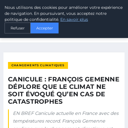
Nous utilisons des cookies pour améliorer votre expérience
MALTA CLIMATE
de navigation. En poursuivant, vous acceptez notre
politique de confidentialité.
En savoir plus
ACCUEIL
CHANGEMENTS CLIMATIQUES
Refuser
Accepter
CANICULE : FRANÇOIS GEMENNE DÉPLORE QUE LE CLIMAT NE
SOIT…
CHANGEMENTS CLIMATIQUES
CANICULE : FRANÇOIS GEMENNE
DÉPLORE QUE LE CLIMAT NE
SOIT ÉVOQUÉ QU’EN CAS DE
CATASTROPHES
EN BREF Canicule actuelle en France avec des
températures record. François Gemenne