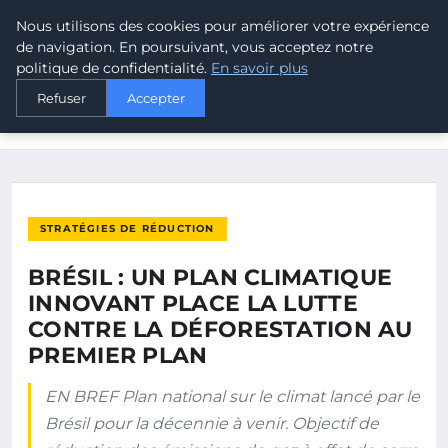
Nous utilisons des cookies pour améliorer votre expérience
MALTA CLIMATE
de navigation. En poursuivant, vous acceptez notre
politique de confidentialité.
En savoir plus
ACCUEIL
STRATÉGIES DE RÉDUCTION
Refuser
Accepter
BRÉSIL : UN PLAN CLIMATIQUE INNOVANT PLACE LA LUTTE
CONTRE…
STRATÉGIES DE RÉDUCTION
BRÉSIL : UN PLAN CLIMATIQUE
INNOVANT PLACE LA LUTTE
CONTRE LA DÉFORESTATION AU
PREMIER PLAN
EN BREF Plan national sur le climat lancé par le
Brésil pour la décennie à venir. Objectif de