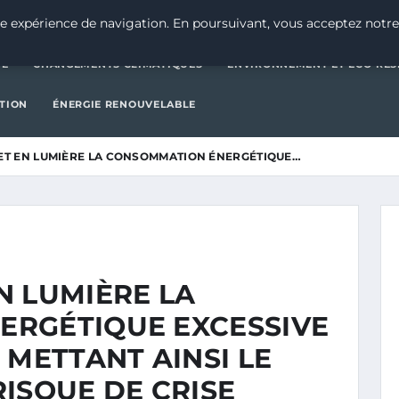
CATÉGORIE
CHANGEMENTS CLIMATIQUES
ENVIRONNEMENT E
e expérience de navigation. En poursuivant, vous acceptez notre
IE
CHANGEMENTS CLIMATIQUES
ENVIRONNEMENT ET ÉCO-RES
CTION
ÉNERGIE RENOUVELABLE
ET EN LUMIÈRE LA CONSOMMATION ÉNERGÉTIQUE…
N LUMIÈRE LA
ERGÉTIQUE EXCESSIVE
 METTANT AINSI LE
ISQUE DE CRISE