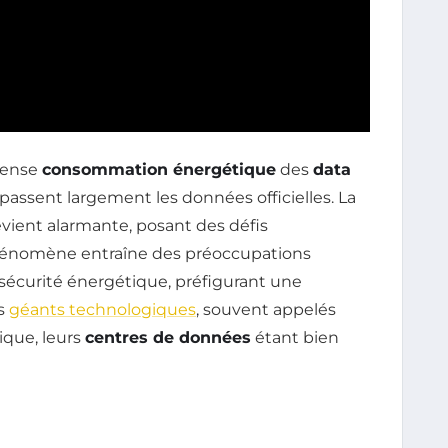
mense
consommation énergétique
des
data
dépassent largement les données officielles. La
evient alarmante, posant des défis
phénomène entraîne des préoccupations
a sécurité énergétique, préfigurant une
es
géants technologiques
, souvent appelés
ique, leurs
centres de données
étant bien