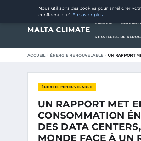
10 JUIN 2025
Nous utilisons des cookies pour améliorer votr
confidentialité.
En savoir plus
ACCUEIL
CATÉGOR
MALTA CLIMATE
STRATÉGIES DE RÉDU
ACCUEIL
ÉNERGIE RENOUVELABLE
UN RAPPORT M
ÉNERGIE RENOUVELABLE
UN RAPPORT MET E
CONSOMMATION ÉN
DES DATA CENTERS,
MONDE FACE À UN R