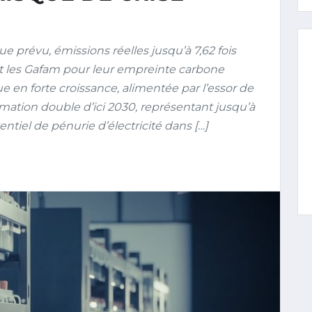
 prévu, émissions réelles jusqu’à 7,62 fois
gt les Gafam pour leur empreinte carbone
en forte croissance, alimentée par l’essor de
mation double d’ici 2030, représentant jusqu’à
entiel de pénurie d’électricité dans […]