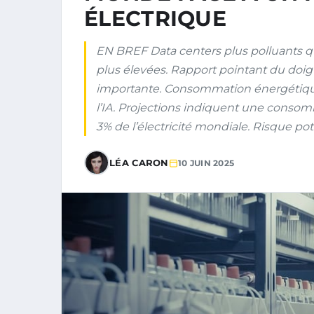
ÉLECTRIQUE
EN BREF Data centers plus polluants que
plus élevées. Rapport pointant du doi
importante. Consommation énergétique 
l’IA. Projections indiquent une consom
3% de l’électricité mondiale. Risque pot
LÉA CARON
10 JUIN 2025