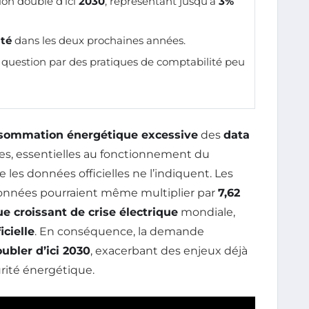
on double d’ici
2030
, représentant jusqu’à
3%
ité
dans les deux prochaines années.
question par des pratiques de comptabilité peu
sommation énergétique excessive
des
data
res, essentielles au fonctionnement du
les données officielles ne l’indiquent. Les
onnées pourraient même multiplier par
7,62
ue croissant de crise électrique
mondiale,
icielle
. En conséquence, la demande
ubler d’ici 2030
, exacerbant des enjeux déjà
urité énergétique.