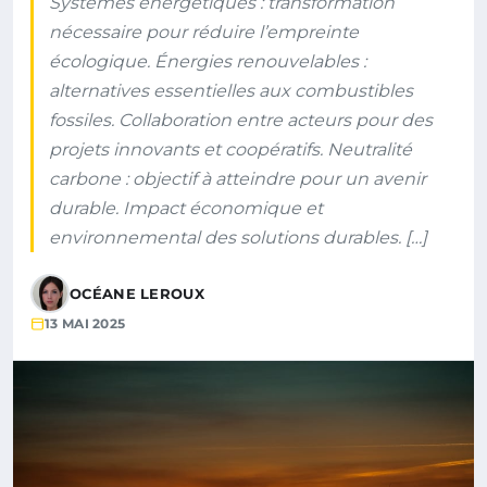
Systèmes énergétiques : transformation
nécessaire pour réduire l’empreinte
écologique. Énergies renouvelables :
alternatives essentielles aux combustibles
fossiles. Collaboration entre acteurs pour des
projets innovants et coopératifs. Neutralité
carbone : objectif à atteindre pour un avenir
durable. Impact économique et
environnemental des solutions durables. […]
OCÉANE LEROUX
13 MAI 2025