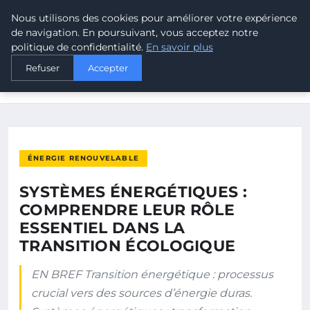
Nous utilisons des cookies pour améliorer votre expérience
MALTA CLIMATE
de navigation. En poursuivant, vous acceptez notre
politique de confidentialité.
En savoir plus
ACCUEIL
ÉNERGIE RENOUVELABLE
Refuser
Accepter
SYSTÈMES ÉNERGÉTIQUES : COMPRENDRE LEUR RÔLE
ESSENTIEL DANS…
ÉNERGIE RENOUVELABLE
SYSTÈMES ÉNERGÉTIQUES :
COMPRENDRE LEUR RÔLE
ESSENTIEL DANS LA
TRANSITION ÉCOLOGIQUE
EN BREF Transition énergétique : processus
crucial vers des sources d’énergie duras.