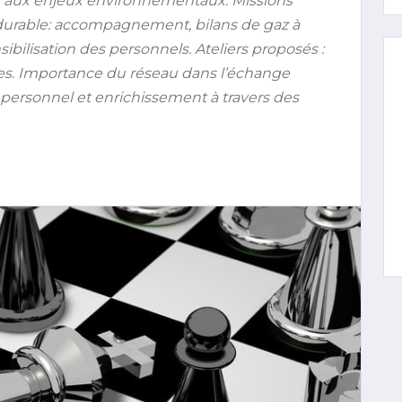
ser aux enjeux environnementaux. Missions
durable: accompagnement, bilans de gaz à
sibilisation des personnels. Ateliers proposés :
ives. Importance du réseau dans l’échange
personnel et enrichissement à travers des