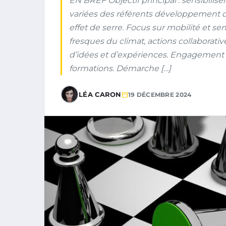
EN BREF Objectif principal : sensibili
variées des référents développement 
effet de serre. Focus sur mobilité et sen
fresques du climat, actions collaborat
d’idées et d’expériences. Engagement 
formations. Démarche […]
LÉA CARON
19 DÉCEMBRE 2024