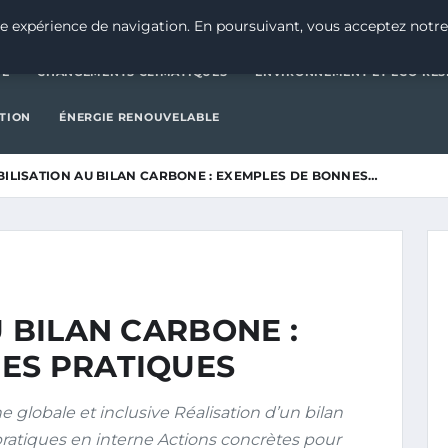
CATÉGORIE
CHANGEMENTS CLIMATIQUES
ENVIRONNEMENT E
e expérience de navigation. En poursuivant, vous acceptez notre
IE
CHANGEMENTS CLIMATIQUES
ENVIRONNEMENT ET ÉCO-RES
CTION
ÉNERGIE RENOUVELABLE
BILISATION AU BILAN CARBONE : EXEMPLES DE BONNES…
U BILAN CARBONE :
ES PRATIQUES
lobale et inclusive Réalisation d’un bilan
tiques en interne Actions concrètes pour