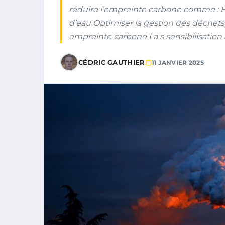
réduire l’empreinte carbone comme : É
d’eau Optimiser la gestion des déchets
empreinte carbone La s sensibilisation a
CÉDRIC GAUTHIER
11 JANVIER 2025