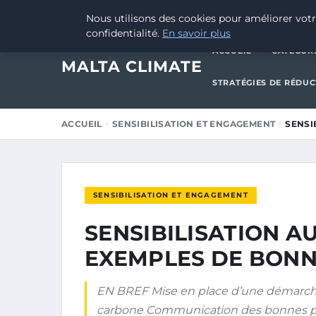
11 JANVIER 2025
Nous utilisons des cookies pour améliorer votr
confidentialité.
En savoir plus
ACCUEIL
CATÉGOR
MALTA CLIMATE
STRATÉGIES DE RÉDU
ACCUEIL
SENSIBILISATION ET ENGAGEMENT
SENSI
SENSIBILISATION ET ENGAGEMENT
SENSIBILISATION A
EXEMPLES DE BONN
EN BREF Mise en place d’une démarche g
carbone Communication des bonnes pra