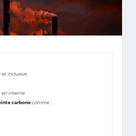
et inclusive
s
en interne
einte carbone
comme :