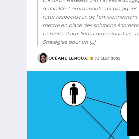
EN BREF Réseaux d’initiatives écologique
durabilité. Communautés écologiques :
futur respectueux de l’environnement. 
mettre en place des solutions écoresp
Renforced aux liens communautaires et a
Stratégies pour un […]
OCÉANE LEROUX
9 JUILLET 2025