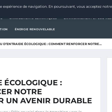
CATÉGORIE
CHANGEMENTS CLIMATIQUES
ENVIRONNEMENT E
e expérience de navigation. En poursuivant, vous acceptez notre
IE
CHANGEMENTS CLIMATIQUES
ENVIRONNEMENT ET ÉCO-RES
CTION
ÉNERGIE RENOUVELABLE
U D’ENTRAIDE ÉCOLOGIQUE : COMMENT RENFORCER NOTRE…
 ÉCOLOGIQUE :
ER NOTRE
 UN AVENIR DURABLE