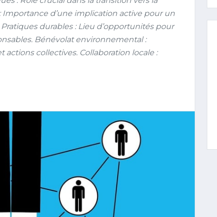
s : Rôle crucial dans la transition vers la
 Importance d’une implication active pour un
Pratiques durables : Lieu d’opportunités pour
onsables. Bénévolat environnemental :
ctions collectives. Collaboration locale :