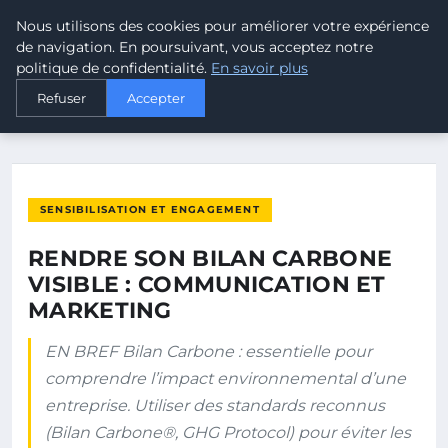
Nous utilisons des cookies pour améliorer votre expérience
MALTA CLIMATE
de navigation. En poursuivant, vous acceptez notre
politique de confidentialité.
En savoir plus
ACCUEIL
SENSIBILISATION ET ENGAGEMENT
Refuser
Accepter
RENDRE SON BILAN CARBONE VISIBLE : COMMUNICATION ET…
SENSIBILISATION ET ENGAGEMENT
RENDRE SON BILAN CARBONE
VISIBLE : COMMUNICATION ET
MARKETING
EN BREF Bilan Carbone : essentielle pour
comprendre l’impact environnemental d’une
entreprise. Utiliser des standards reconnus
(Bilan Carbone®, GHG Protocol) pour éviter les