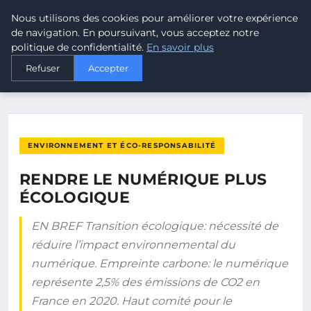
Nous utilisons des cookies pour améliorer votre expérience
MALTA CLIMATE
de navigation. En poursuivant, vous acceptez notre
politique de confidentialité.
En savoir plus
ACCUEIL
ENVIRONNEMENT ET ÉCO-RESPONSABILITÉ
Refuser
Accepter
RENDRE LE NUMÉRIQUE PLUS ÉCOLOGIQUE
ENVIRONNEMENT ET ÉCO-RESPONSABILITÉ
RENDRE LE NUMÉRIQUE PLUS
ÉCOLOGIQUE
EN BREF Transition écologique: nécessité de
réduire l’impact environnemental du
numérique. Empreinte carbone: le numérique
représente 2,5% des émissions de CO2 en
France en 2020. Haut comité pour le