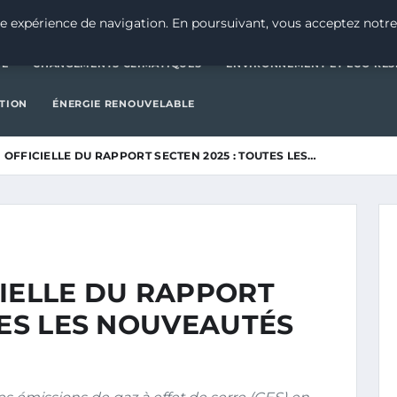
CATÉGORIE
CHANGEMENTS CLIMATIQUES
ENVIRONNEMENT E
e expérience de navigation. En poursuivant, vous acceptez notre
IE
CHANGEMENTS CLIMATIQUES
ENVIRONNEMENT ET ÉCO-RES
CTION
ÉNERGIE RENOUVELABLE
 OFFICIELLE DU RAPPORT SECTEN 2025 : TOUTES LES…
CIELLE DU RAPPORT
TES LES NOUVEAUTÉS