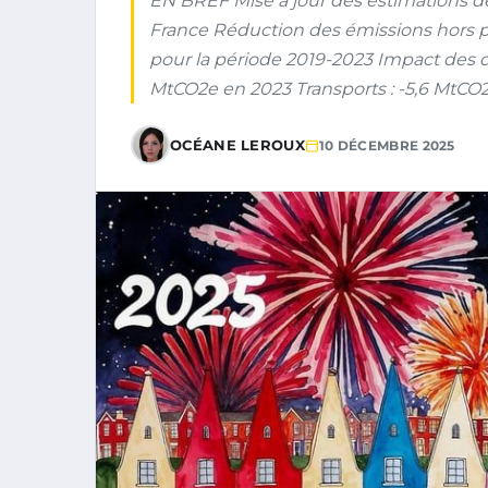
EN BREF Mise à jour des estimations de
France Réduction des émissions hors 
pour la période 2019-2023 Impact des dif
MtCO2e en 2023 Transports : -5,6 MtCO2
OCÉANE LEROUX
10 DÉCEMBRE 2025