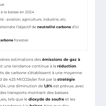
vue
 à la baisse en 2024
té : aviation, agriculture, industrie, etc.
teindre l’objectif de
neutralité carbone
d’ici
carbone
forestier
nières estimations des
émissions de gaz à
nt une tendance continue à la
réduction
.
uits de carbone s’établissent à une moyenne
nd de 425 MtCO2e/an fixé par la
stratégie
024, une diminution de
1,8%
est prévue, avec
et des transports montrant des baisses
ues, tels que le
dioxyde de soufre
et les
te tendance à la
baisse
, bien que des