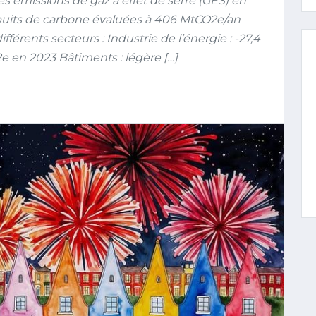
s émissions de gaz à effet de serre (GES) en
puits de carbone évaluées à 406 MtCO2e/an
férents secteurs : Industrie de l’énergie : -27,4
e en 2023 Bâtiments : légère […]