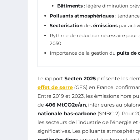
Bâtiments
: légère diminution pré
Polluants atmosphériques
: tendance
Sectorisation
des
émissions
par activi
Rythme de réduction nécessaire pour at
2050
Importance de la gestion du
puits de 
Le rapport
Secten 2025
présente les der
effet de serre
(GES) en France, confirma
Entre 2019 et 2023, les émissions hors p
de
406 MtCO2e/an
, inférieures au plafo
nationale bas-carbone
(SNBC-2). Pour 2
les secteurs de l’industrie de l’énergie 
significatives. Les polluants atmosphériq
particules fines
, suivent également cet