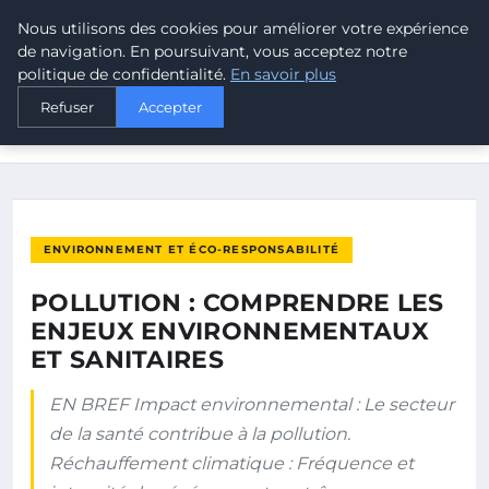
Nous utilisons des cookies pour améliorer votre expérience
MALTA CLIMATE
de navigation. En poursuivant, vous acceptez notre
politique de confidentialité.
En savoir plus
ACCUEIL
ENVIRONNEMENT ET ÉCO-RESPONSABILITÉ
Refuser
Accepter
POLLUTION : COMPRENDRE LES ENJEUX ENVIRONNEMENTAUX
ET…
ENVIRONNEMENT ET ÉCO-RESPONSABILITÉ
POLLUTION : COMPRENDRE LES
ENJEUX ENVIRONNEMENTAUX
ET SANITAIRES
EN BREF Impact environnemental : Le secteur
de la santé contribue à la pollution.
Réchauffement climatique : Fréquence et