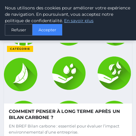
Malta Climate - Le climat d
Nous utilisons des cookies pour améliorer votre expérience
MALTA
CLIMATE
de navigation. En poursuivant, vous acceptez notre
politique de confidentialité.
En savoir plus
Refuser
Accepter
DERNIERS ARTICLES
CATÉGORIE
COMMENT PENSER À LONG TERME APRÈS UN
BILAN CARBONE ?
EN BREF Bilan carbone : essentiel pour évaluer l’impact
environnemental d’une entreprise.