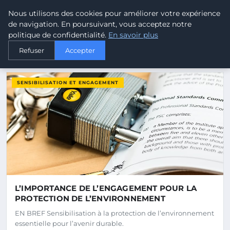
Malta Climate - Le climat d
Nous utilisons des cookies pour améliorer votre expérience
MALTA
CLIMATE
de navigation. En poursuivant, vous acceptez notre
politique de confidentialité.
En savoir plus
Refuser
Accepter
DERNIERS ARTICLES
SENSIBILISATION ET ENGAGEMENT
L’IMPORTANCE DE L’ENGAGEMENT POUR LA
PROTECTION DE L’ENVIRONNEMENT
EN BREF Sensibilisation à la protection de l’environnement
essentielle pour l’avenir durable.