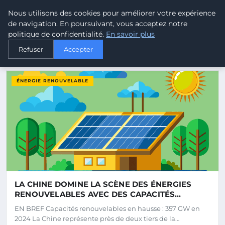
Malta Climate - Le climat d
Nous utilisons des cookies pour améliorer votre expérience
MALTA
CLIMATE
de navigation. En poursuivant, vous acceptez notre
politique de confidentialité.
En savoir plus
Refuser
Accepter
DERNIERS ARTICLES
ÉNERGIE RENOUVELABLE
LA CHINE DOMINE LA SCÈNE DES ÉNERGIES
RENOUVELABLES AVEC DES CAPACITÉS
SOLAIRES ET ÉOLIENNES SUPÉRIEURES À
EN BREF Capacités renouvelables en hausse : 357 GW en
CELLES DE TOUS LES AUTRES PAYS
2024 La Chine représente près de deux tiers de la…