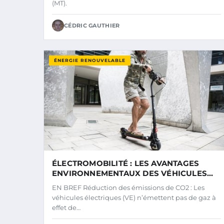
(MT).
CÉDRIC GAUTHIER
ÉNERGIE RENOUVELABLE
ÉLECTROMOBILITÉ : LES AVANTAGES
ENVIRONNEMENTAUX DES VÉHICULES
ÉLECTRIQUES
EN BREF Réduction des émissions de CO2 : Les
véhicules électriques (VE) n’émettent pas de gaz à
effet de…