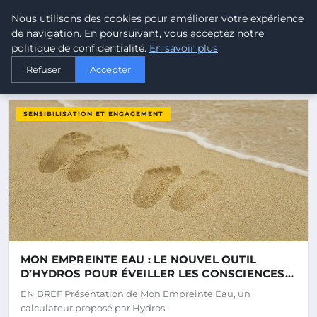
Malta Climate - Le climat d
Nous utilisons des cookies pour améliorer votre expérience
MALTA
CLIMATE
de navigation. En poursuivant, vous acceptez notre
politique de confidentialité.
En savoir plus
Refuser
Accepter
DERNIERS ARTICLES
SENSIBILISATION ET ENGAGEMENT
MON EMPREINTE EAU : LE NOUVEL OUTIL
D’HYDROS POUR ÉVEILLER LES CONSCIENCES
SUR LA GESTION DE L’EAU
EN BREF Présentation de Mon Empreinte Eau, un
calculateur proposé par Hydros.