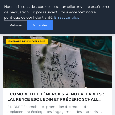
Malta Climate - Le climat d
Nous utilisons des cookies pour améliorer votre expérience
MALTA
CLIMATE
de navigation. En poursuivant, vous acceptez notre
politique de confidentialité.
En savoir plus
Refuser
Accepter
DERNIERS ARTICLES
ÉNERGIE RENOUVELABLE
ECOMOBILITÉ ET ÉNERGIES RENOUVELABLES :
LAURENCE ESQUEDIN ET FRÉDÉRIC SCHALL
D’EEC ENGIE DÉVOILENT LEUR EXPERTISE LORS
EN BREF Écomobilité : promotion des modes de
DE LA MATINALE SUR LE BILAN CARBONE
déplacement écologiques Engagement des entreprises,