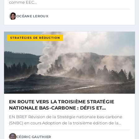
comme EEC…
OCÉANE LEROUX
STRATÉGIES DE RÉDUCTION
EN ROUTE VERS LA TROISIÈME STRATÉGIE
NATIONALE BAS-CARBONE : DÉFIS ET
AMBITIONS POUR LA TRANSITION ÉCOLOGIQUE
EN BREF Révision de la Stratégie nationale bas-carbone
(SNBC) en cours Adoption de la troisième édition de la…
CÉDRIC GAUTHIER