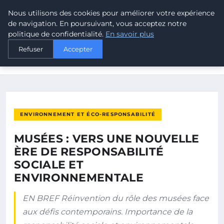
Nous utilisons des cookies pour améliorer votre expérience
MALTA CLIMATE
de navigation. En poursuivant, vous acceptez notre
politique de confidentialité.
En savoir plus
ACCUEIL
ENVIRONNEMENT ET ÉCO-RESPONSABILITÉ
Refuser
Accepter
MUSÉES : VERS UNE NOUVELLE ÈRE DE RESPONSABILITÉ
SOCIALE…
ENVIRONNEMENT ET ÉCO-RESPONSABILITÉ
MUSÉES : VERS UNE NOUVELLE
ÈRE DE RESPONSABILITÉ
SOCIALE ET
ENVIRONNEMENTALE
EN BREF Réinvention du rôle des musées face
aux défis contemporains. Importance de la