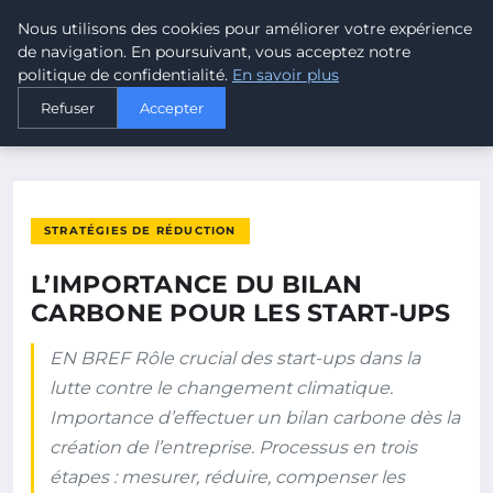
Nous utilisons des cookies pour améliorer votre expérience
MALTA CLIMATE
de navigation. En poursuivant, vous acceptez notre
politique de confidentialité.
En savoir plus
ACCUEIL
STRATÉGIES DE RÉDUCTION
Refuser
Accepter
L’IMPORTANCE DU BILAN CARBONE POUR LES START-UPS
STRATÉGIES DE RÉDUCTION
L’IMPORTANCE DU BILAN
CARBONE POUR LES START-UPS
EN BREF Rôle crucial des start-ups dans la
lutte contre le changement climatique.
Importance d’effectuer un bilan carbone dès la
création de l’entreprise. Processus en trois
étapes : mesurer, réduire, compenser les