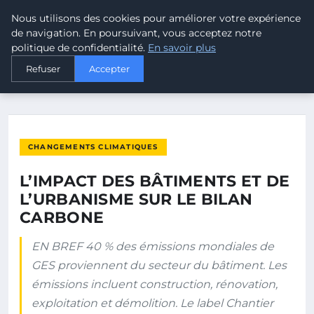
Nous utilisons des cookies pour améliorer votre expérience
MALTA CLIMATE
de navigation. En poursuivant, vous acceptez notre
politique de confidentialité.
En savoir plus
ACCUEIL
CHANGEMENTS CLIMATIQUES
Refuser
Accepter
L’IMPACT DES BÂTIMENTS ET DE L’URBANISME SUR LE BILAN…
CHANGEMENTS CLIMATIQUES
L’IMPACT DES BÂTIMENTS ET DE
L’URBANISME SUR LE BILAN
CARBONE
EN BREF 40 % des émissions mondiales de
GES proviennent du secteur du bâtiment. Les
émissions incluent construction, rénovation,
exploitation et démolition. Le label Chantier