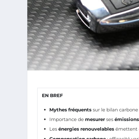
EN BREF
Mythes fréquents
sur le bilan carbone à
Importance de
mesurer
ses
émissions
Les
énergies renouvelables
émettent d
Compensation carbone
: efficacité va