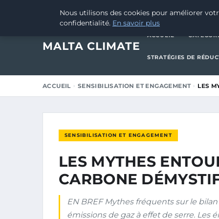
24 MARS 2025
Nous utilisons des cookies pour améliorer votr
confidentialité.
En savoir plus
ACCUEIL
CATÉGOR
MALTA CLIMATE
STRATÉGIES DE RÉDU
ACCUEIL
SENSIBILISATION ET ENGAGEMENT
LES M
SENSIBILISATION ET ENGAGEMENT
LES MYTHES ENTOU
CARBONE DÉMYSTIF
EN BREF Mythes fréquents sur le bilan 
émissions de gaz à effet de serre. Les