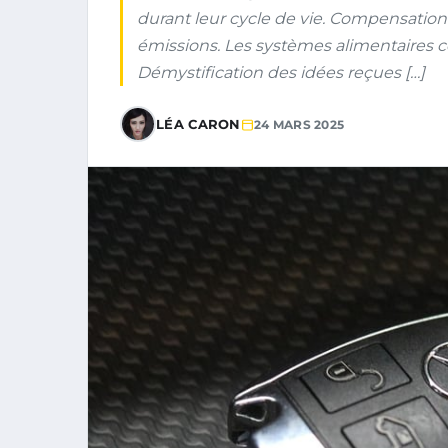
durant leur cycle de vie. Compensation c
émissions. Les systèmes alimentaires 
Démystification des idées reçues […]
LÉA CARON
24 MARS 2025