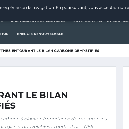
CATÉGORIE
CHANGEMENTS CLIMATIQUES
ENVIRONNEMENT E
e expérience de navigation. En poursuivant, vous acceptez notre
IE
CHANGEMENTS CLIMATIQUES
ENVIRONNEMENT ET ÉCO-RES
CTION
ÉNERGIE RENOUVELABLE
YTHES ENTOURANT LE BILAN CARBONE DÉMYSTIFIÉS
RANT LE BILAN
IÉS
carbone à clarifier. Importance de mesurer ses
 énergies renouvelables émettent des GES