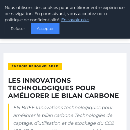
Nous utilisons des cookies pour améliorer votre expérience
MALTA CLIMATE
de navigation. En poursuivant, vous acceptez notre
politique de confidentialité.
En savoir plus
ACCUEIL
ÉNERGIE RENOUVELABLE
Refuser
Accepter
LES INNOVATIONS TECHNOLOGIQUES POUR AMÉLIORER LE
BILAN…
ÉNERGIE RENOUVELABLE
LES INNOVATIONS
TECHNOLOGIQUES POUR
AMÉLIORER LE BILAN CARBONE
EN BREF Innovations technologiques pour
améliorer le bilan carbone Technologies de
captage, d’utilisation et de stockage du CO2