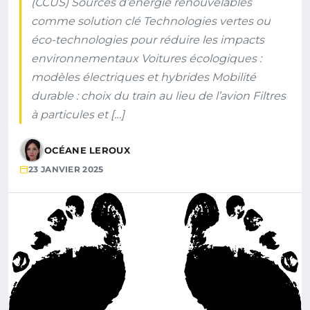
(CCUS) Sources d’énergie renouvelables
comme solution clé Technologies vertes ou
éco-technologies pour réduire les impacts
environnementaux Voitures écologiques :
modèles électriques et hybrides Mobilité
durable : choix du train au lieu de l’avion Filtres
à particules et […]
OCÉANE LEROUX
23 JANVIER 2025