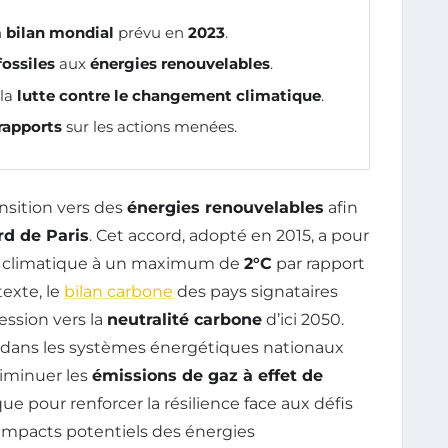
n
bilan mondial
prévu en
2023
.
fossiles
aux
énergies renouvelables
.
la
lutte contre le changement climatique
.
rapports
sur les actions menées.
nsition vers des
énergies renouvelables
afin
rd de Paris
. Cet accord, adopté en 2015, a pour
ent climatique à un maximum de
2°C
par rapport
texte, le
bilan carbone
des pays signataires
ession vers la
neutralité carbone
d’ici 2050.
s dans les systèmes énergétiques nationaux
iminuer les
émissions de gaz à effet de
e pour renforcer la résilience face aux défis
impacts potentiels des énergies