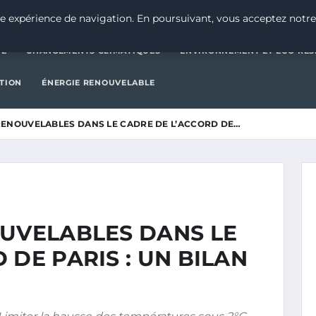
CATÉGORIE
CHANGEMENTS CLIMATIQUES
ENVIRONNEMENT E
e expérience de navigation. En poursuivant, vous acceptez notre
IE
CHANGEMENTS CLIMATIQUES
ENVIRONNEMENT ET ÉCO-RES
CTION
ÉNERGIE RENOUVELABLE
RENOUVELABLES DANS LE CADRE DE L’ACCORD DE…
OUVELABLES DANS LE
 DE PARIS : UN BILAN