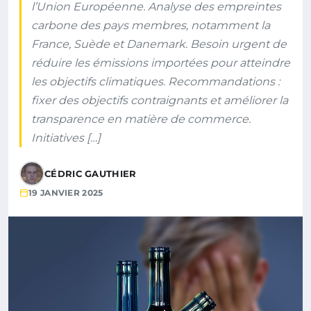
l’Union Européenne. Analyse des empreintes
carbone des pays membres, notamment la
France, Suède et Danemark. Besoin urgent de
réduire les émissions importées pour atteindre
les objectifs climatiques. Recommandations :
fixer des objectifs contraignants et améliorer la
transparence en matière de commerce.
Initiatives […]
CÉDRIC GAUTHIER
19 JANVIER 2025