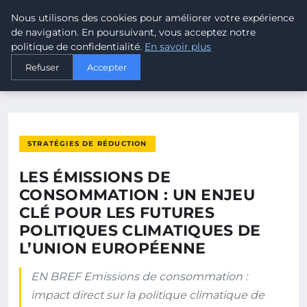
Nous utilisons des cookies pour améliorer votre expérience
MALTA CLIMATE
de navigation. En poursuivant, vous acceptez notre
politique de confidentialité.
En savoir plus
ACCUEIL
STRATÉGIES DE RÉDUCTION
Refuser
Accepter
LES ÉMISSIONS DE CONSOMMATION : UN ENJEU CLÉ POUR LES…
STRATÉGIES DE RÉDUCTION
LES ÉMISSIONS DE
CONSOMMATION : UN ENJEU
CLÉ POUR LES FUTURES
POLITIQUES CLIMATIQUES DE
L’UNION EUROPÉENNE
EN BREF Emissions de consommation :
impact direct sur la politique climatique de