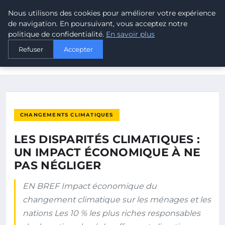
Nous utilisons des cookies pour améliorer votre expérience
MALTA CLIMATE
de navigation. En poursuivant, vous acceptez notre
politique de confidentialité.
En savoir plus
ACCUEIL
CHANGEMENTS CLIMATIQUES
Refuser
Accepter
LES DISPARITÉS CLIMATIQUES : UN IMPACT ÉCONOMIQUE À NE
PAS…
CHANGEMENTS CLIMATIQUES
LES DISPARITÉS CLIMATIQUES :
UN IMPACT ÉCONOMIQUE À NE
PAS NÉGLIGER
EN BREF Impact économique du
changement climatique sur les ménages et les
nations Les 10 % les plus riches responsables