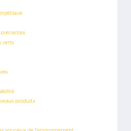
nergétique
s prenantes
 verts
ives
abilité
veaux produits
rs soucieux de l’environnement