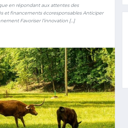
que en répondant aux attentes des
 et financements écoresponsables Anticiper
nement Favoriser l’innovation […]