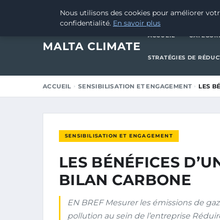
22 DÉCEMBRE 2024
Nous utilisons des cookies pour améliorer votr
confidentialité.
En savoir plus
ACCUEIL
CATÉGOR
MALTA CLIMATE
STRATÉGIES DE RÉDU
ACCUEIL
SENSIBILISATION ET ENGAGEMENT
LES B
SENSIBILISATION ET ENGAGEMENT
LES BÉNÉFICES D’U
BILAN CARBONE
EN BREF Mesurer les émissions de gaz à 
pollution au sein de l’entreprise Réduir