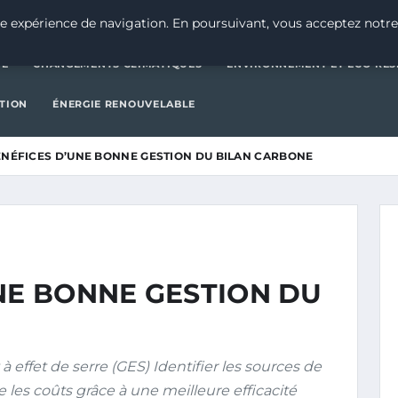
CATÉGORIE
CHANGEMENTS CLIMATIQUES
ENVIRONNEMENT E
e expérience de navigation. En poursuivant, vous acceptez notre
IE
CHANGEMENTS CLIMATIQUES
ENVIRONNEMENT ET ÉCO-RES
CTION
ÉNERGIE RENOUVELABLE
ÉNÉFICES D’UNE BONNE GESTION DU BILAN CARBONE
NE BONNE GESTION DU
effet de serre (GES) Identifier les sources de
e les coûts grâce à une meilleure efficacité