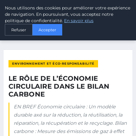
Nous utilisons des cookies pour améliorer votre expérience
MALTA CLIMATE
de navigation. En poursuivant, vous acceptez notre
politique de confidentialité.
En savoir plus
ACCUEIL
ENVIRONNEMENT ET ÉCO-RESPONSABILITÉ
Refuser
Accepter
LE RÔLE DE L’ÉCONOMIE CIRCULAIRE DANS LE BILAN CARBONE
ENVIRONNEMENT ET ÉCO-RESPONSABILITÉ
LE RÔLE DE L’ÉCONOMIE
CIRCULAIRE DANS LE BILAN
CARBONE
EN BREF Économie circulaire : Un modèle
durable axé sur la réduction, la réutilisation, la
réparation, la récupération et le recyclage. Bilan
carbone : Mesure des émissions de gaz à effet