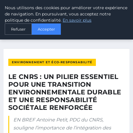
Nous utilisons des cookies pour améliorer votre expérience
MALTA CLIMATE
de navigation. En poursuivant, vous acceptez notre
politique de confidentialité.
En savoir plus
ACCUEIL
ENVIRONNEMENT ET ÉCO-RESPONSABILITÉ
Refuser
Accepter
LE CNRS : UN PILIER ESSENTIEL POUR UNE TRANSITION…
ENVIRONNEMENT ET ÉCO-RESPONSABILITÉ
LE CNRS : UN PILIER ESSENTIEL
POUR UNE TRANSITION
ENVIRONNEMENTALE DURABLE
ET UNE RESPONSABILITÉ
SOCIÉTALE RENFORCÉE
EN BREF Antoine Petit, PDG du CNRS,
souligne l’importance de l’intégration des